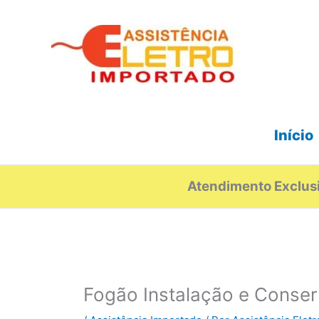
Ir
para
o
conteúdo
Início
Atendimento Exclusi
Fogão Instalação e Conse