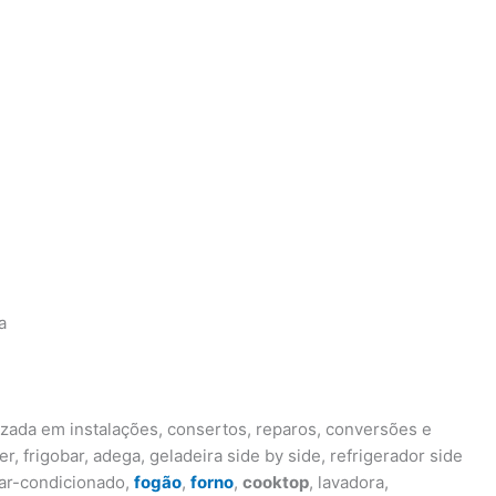
a
zada em instalações, consertos, reparos, conversões e
r, frigobar, adega, geladeira side by side, refrigerador side
, ar-condicionado,
fogão
,
forno
,
cooktop
, lavadora,