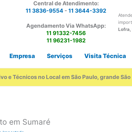
Central de Atendimento:
11 3836-9554
-
11 3644-3392
Atende
impor
Agendamento Via WhatsApp:
Lofra,
11 91332-7456
11 96231-1982
Empresa
Serviços
Visita Técnica
vo e Técnicos no Local em São Paulo, grande São 
rto em Sumaré