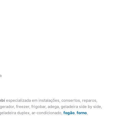
a
mbi
especializada em instalações, consertos, reparos,
rador, freezer, frigobar, adega, geladeira side by side,
, geladeira duplex, ar-condicionado,
fogão
,
forno
,