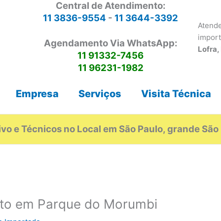
Central de Atendimento:
11 3836-9554
-
11 3644-3392
Atende
impor
Agendamento Via WhatsApp:
Lofra,
11 91332-7456
11 96231-1982
Empresa
Serviços
Visita Técnica
vo e Técnicos no Local em São Paulo, grande São 
rto em Parque do Morumbi