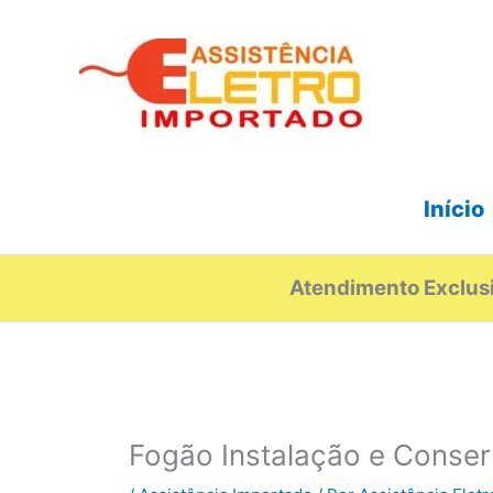
Ir
para
o
conteúdo
Início
Atendimento Exclusi
Fogão Instalação e Conse