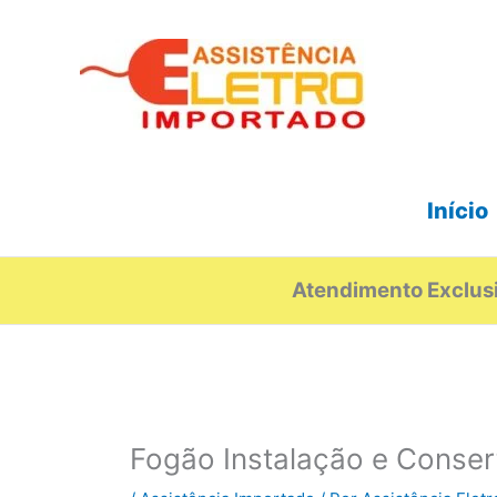
Ir
para
o
conteúdo
Início
Atendimento Exclusi
Fogão Instalação e Conser