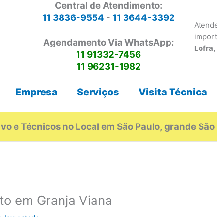
Central de Atendimento:
11 3836-9554
-
11 3644-3392
Atende
impor
Agendamento Via WhatsApp:
Lofra,
11 91332-7456
11 96231-1982
Empresa
Serviços
Visita Técnica
vo e Técnicos no Local em São Paulo, grande São 
to em Granja Viana