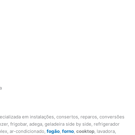
a
cializada em instalações, consertos, reparos, conversões
zer, frigobar, adega, geladeira side by side, refrigerador
uplex, ar-condicionado,
fogão
,
forno
,
cooktop
, lavadora,