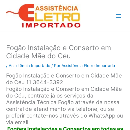
Ir
para
o
conteúdo
Fogão Instalação e Conserto em
Cidade Mãe do Céu
/
Assistência Importado
/ Por
Assistência Eletro Importado
Fogão Instalação e Conserto em Cidade Mãe
do Céu 11 3644-3392
Fogão Instalação e Conserto em Cidade Mãe
do Céu, contrate já os serviços da
Assistência Técnica Fogão através da nossa
central de atendimento via telefone, ou se
preferir contate-nos através do WhatsApp ou
via email.
Fogões Instalações e Consertos em todas as