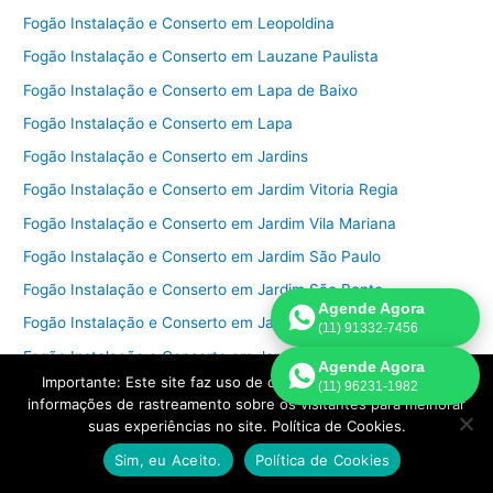
Fogão Instalação e Conserto em Leopoldina
Fogão Instalação e Conserto em Lauzane Paulista
Fogão Instalação e Conserto em Lapa de Baixo
Fogão Instalação e Conserto em Lapa
Fogão Instalação e Conserto em Jardins
Fogão Instalação e Conserto em Jardim Vitoria Regia
Fogão Instalação e Conserto em Jardim Vila Mariana
Fogão Instalação e Conserto em Jardim São Paulo
Fogão Instalação e Conserto em Jardim São Bento
Agende Agora
Fogão Instalação e Conserto em Jardim Raposo Tavares
(11) 91332-7456
Fogão Instalação e Conserto em Jardim Prudência
Agende Agora
Importante: Este site faz uso de cookies que podem conter
(11) 96231-1982
Fogão Instalação e Conserto em Jardim Peri Peri
informações de rastreamento sobre os visitantes para melhorar
Fogão Instalação e Conserto em Jardim Paulistano
suas experiências no site. Política de Cookies.
Fogão Instalação e Conserto em Jardim Paulista
Sim, eu Aceito.
Política de Cookies
Fogão Instalação e Conserto em Jardim Morumbi