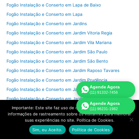
Fogão Instalação e Conserto em Lapa de Baixo
Fogão Instalação e Conserto em Lapa
Fogão Instalação e Conserto em Jardins
Fogão Instalação e Conserto em Jardim Vitoria Regia
Fogão Instalação e Conserto em Jardim Vila Mariana
Fogão Instalação e Conserto em Jardim São Paulo
Fogão Instalação e Conserto em Jardim São Bento
Fogão Instalação e Conserto em Jardim Raposo Tavares
Fogão Instalação e Conserto em Jardim Prudência
Agende Agora
Fogão Instalação e Conserto em Jardim Peri Peri
(11) 91332-7456
Fogão Instalação e Conserto em Jardim Paulistano
Agende Agora
Importante: Este site faz uso de cookies que podem conter
Fogão Instalação e Conserto em Jardim Paulista
(11) 96231-1982
informações de rastreamento sobre os visitantes para melhorar
Fogão Instalação e Conserto em Jardim Morumbi
suas experiências no site. Política de Cookies.
Fogão Instalação e Conserto em Jardim Monte Kemel
Sim, eu Aceito.
Política de Cookies
Fogão Instalação e Conserto em Jardim Marajoara