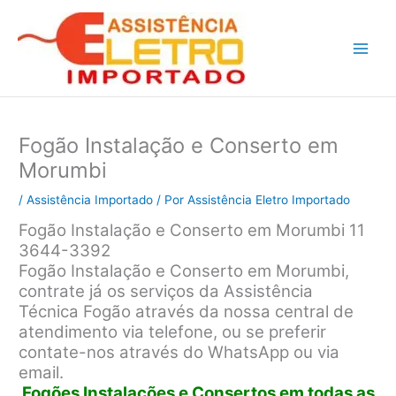
Ir
para
o
conteúdo
Fogão Instalação e Conserto em
Morumbi
/
Assistência Importado
/ Por
Assistência Eletro Importado
Fogão Instalação e Conserto em Morumbi 11
3644-3392
Fogão Instalação e Conserto em Morumbi,
contrate já os serviços da Assistência
Técnica Fogão através da nossa central de
atendimento via telefone, ou se preferir
contate-nos através do WhatsApp ou via
email.
Fogões Instalações e Consertos em todas as