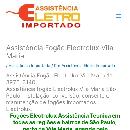
Ir
para
o
conteúdo
Assistência Fogão Electrolux Vila
Maria
/
Assistência Importado
/ Por
Assistência Eletro Importado
Assistência Fogão Electrolux Vila Maria 11
3976-3140
Assistência fogão Electrolux Vila Maria São
Paulo, instalação, conversão, conserto e
manutenção de fogões importados
Electrolux.
Fogões Electrolux Assistência Técnica em
todas as regiões e bairros de São Paulo,
perto de Vila Maria, agende pelo