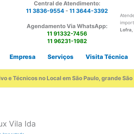
Central de Atendimento:
11 3836-9554
-
11 3644-3392
Atende
impor
Agendamento Via WhatsApp:
Lofra,
11 91332-7456
11 96231-1982
Empresa
Serviços
Visita Técnica
vo e Técnicos no Local em São Paulo, grande São 
x Vila Ida