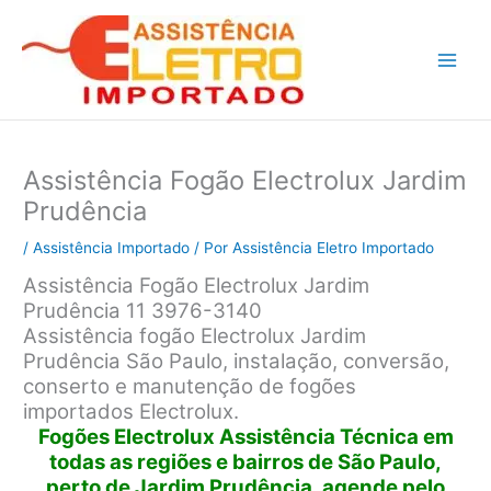
Ir
para
o
conteúdo
Assistência Fogão Electrolux Jardim
Prudência
/
Assistência Importado
/ Por
Assistência Eletro Importado
Assistência Fogão Electrolux Jardim
Prudência 11 3976-3140
Assistência fogão Electrolux Jardim
Prudência São Paulo, instalação, conversão,
conserto e manutenção de fogões
importados Electrolux.
Fogões Electrolux Assistência Técnica em
todas as regiões e bairros de São Paulo,
perto de Jardim Prudência, agende pelo